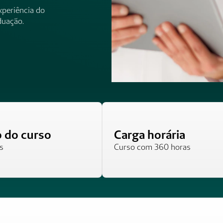
periência do 
duação.
o do curso
Carga horária
s
Curso com 360 horas 