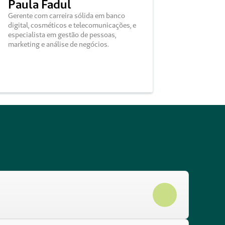
Paula Fadul
Gerente com carreira sólida em banco 
digital, cosméticos e telecomunicações, e 
especialista em gestão de pessoas, 
marketing e análise de negócios.