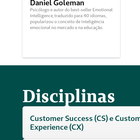
Daniel Goleman
Psicólogo e autor do best-seller Emotional 
Intelligence, traduzido para 40 idiomas, 
popularizou o conceito de inteligência 
emocional no mercado e na educação. 
Disciplinas
Customer Success (CS) e Custom
Experience (CX)