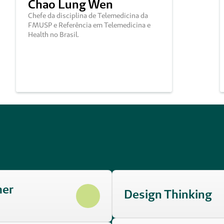
Chao Lung Wen
Chefe da disciplina de Telemedicina da 
FMUSP e Referência em Telemedicina e 
Health no Brasil.
er 
Design Thinking