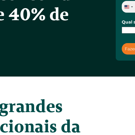
e 40% de 
grandes 
cionais da 