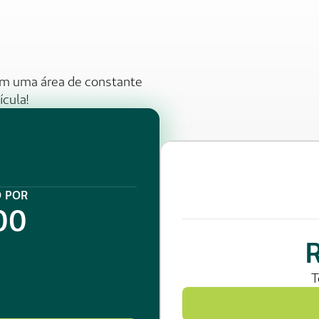
m uma área de constante 
ícula! 
 POR
00
T