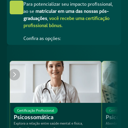
Para potencializar seu impacto profissional, 
ao se
 matricular em uma das nossas pós-
graduações
, 
você recebe uma certificação 
profissional bônus.
Confira as opções:
Certificação Profissional
Certificação
Psicossomática
Psicolog
Explora a relação entre saúde mental e física, 
Aborda as bas